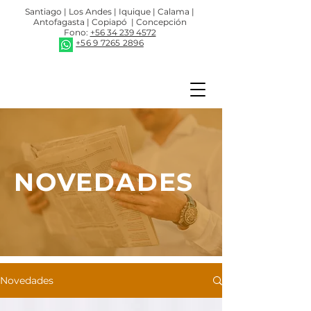
Santiago | Los Andes | Iquique | Calama |
Antofagasta | Copiapó | Concepción
Fono:
+56 34 239 4572
+56 9 7265 2896
NOVEDADES
Novedades