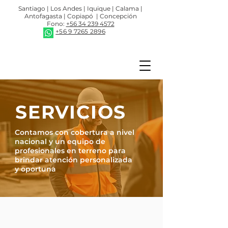
Santiago | Los Andes | Iquique | Calama |
Antofagasta | Copiapó | Concepción
Fono:
+56 34 239 4572
+56 9 7265 2896
SERVICIOS
Contamos con cobertura a nivel
nacional y un equipo de
profesionales en terreno para
brindar atención personalizada
y oportuna